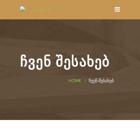
ᲩᲕᲔᲜ ᲨᲔᲡᲐᲮᲔᲑ
HOME
ᲩᲕᲔᲜ ᲨᲔᲡᲐᲮᲔᲑ