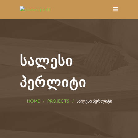
ᲡᲐᲚᲔᲡᲘ
ᲞᲔᲠᲚᲘᲢᲘ
HOME
PROJECTS
ᲡᲐᲚᲔᲡᲘ ᲞᲔᲠᲚᲘᲢᲘ